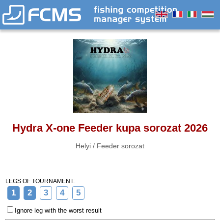
Hydra X-one Feeder kupa sorozat 2026
Helyi / Feeder sorozat
LEGS OF TOURNAMENT:
1
2
3
4
5
Ignore leg with the worst result