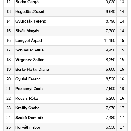
12.
Sudár Gergő
9,020
13
13.
Hegedűs József
9,640
14
14.
Gyurcsák Ferenc
8,790
14
15.
Sivák Mátyás
7,700
14
16.
Lengyel Árpád
11,180
15
17.
Schindler Attila
9,450
15
18.
Virgoncz Zoltán
8,250
15
19.
Berke-Hartai Diána
5,600
15
20.
Gyulai Ferenc
8,520
16
21.
Pozsonyi Zsolt
7,500
16
22.
Kocsis Réka
6,200
16
23.
Kreffly Csaba
7,970
17
24.
Szabó Dominik
7,480
17
25.
Horváth Tibor
5,530
17