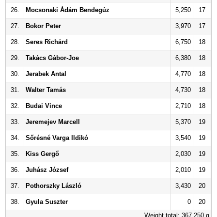
26.
Mocsonaki Ádám Bendegúz
5,250
17
27.
Bokor Peter
3,970
17
28.
Seres Richárd
6,750
18
29.
Takács Gábor-Joe
6,380
18
30.
Jerabek Antal
4,770
18
31.
Walter Tamás
4,730
18
32.
Budai Vince
2,710
18
33.
Jeremejev Marcell
5,370
19
34.
Sőrésné Varga Ildikó
3,540
19
35.
Kiss Gergő
2,030
19
36.
Juhász József
2,010
19
37.
Pothorszky László
3,430
20
38.
Gyula Suszter
0
20
Weight total: 367,250 g