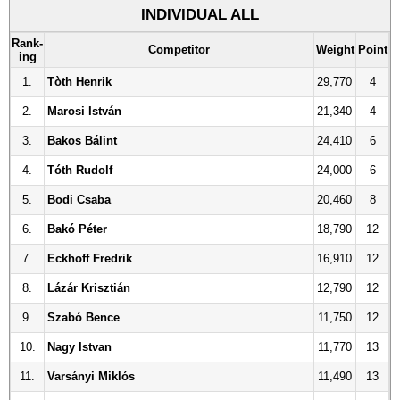
INDIVIDUAL ALL
Rank
-
Competitor
Weight
Point
ing
1.
Tòth Henrik
29,770
4
2.
Marosi István
21,340
4
3.
Bakos Bálint
24,410
6
4.
Tóth Rudolf
24,000
6
5.
Bodi Csaba
20,460
8
6.
Bakó Péter
18,790
12
7.
Eckhoff Fredrik
16,910
12
8.
Lázár Krisztián
12,790
12
9.
Szabó Bence
11,750
12
10.
Nagy Istvan
11,770
13
11.
Varsányi Miklós
11,490
13