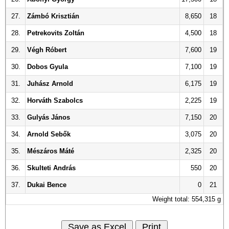
27.
Zámbó Krisztián
8,650
18
28.
Petrekovits Zoltán
4,500
18
29.
Végh Róbert
7,600
19
30.
Dobos Gyula
7,100
19
31.
Juhász Arnold
6,175
19
32.
Horváth Szabolcs
2,225
19
33.
Gulyás János
7,150
20
34.
Arnold Sebők
3,075
20
35.
Mészáros Máté
2,325
20
36.
Skulteti András
550
20
37.
Dukai Bence
0
21
Weight total: 554,315 g