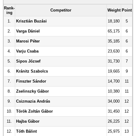
Rank
-
Competitor
Weight
Point
ing
1.
Krisztián Buzási
18,180
5
2.
Varga Dániel
65,175
6
3.
Marosi Péter
35,185
6
4.
Varju Csaba
23,630
6
5.
Sipos József
31,730
7
6.
Kránitz Szabolcs
19,665
9
7.
Finszter Sándor
14,700
11
8.
Zselinszky Gábor
10,380
11
9.
Csizmazia András
34,000
12
10.
Török Zoltán Gábor
31,450
12
11.
Hajba Gábor
26,225
12
12.
Tóth Bálint
25,975
13