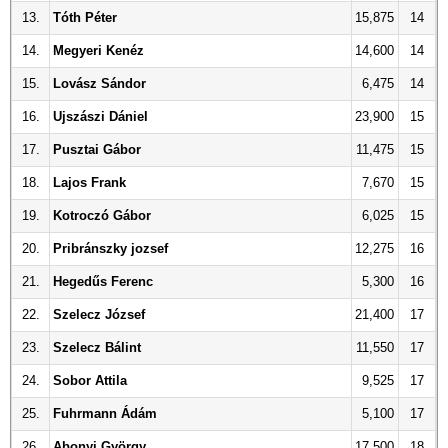
13.
Tóth Péter
15,875
14
14.
Megyeri Kenéz
14,600
14
15.
Lovász Sándor
6,475
14
16.
Ujszászi Dániel
23,900
15
17.
Pusztai Gábor
11,475
15
18.
Lajos Frank
7,670
15
19.
Kotroczó Gábor
6,025
15
20.
Pribránszky jozsef
12,275
16
21.
Hegedűs Ferenc
5,300
16
22.
Szelecz József
21,400
17
23.
Szelecz Bálint
11,550
17
24.
Sobor Attila
9,525
17
25.
Fuhrmann Ádám
5,100
17
26.
Abonyi György
17,500
18