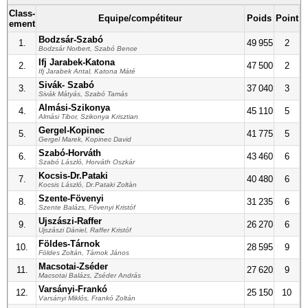
Class
-
Equipe/compétiteur
Poids
Point
ement
Bodzsár-Szabó
1.
49 955
2
Bodzsár Norbert, Szabó Bence
Ifj Jarabek-Katona
2.
47 500
2
Ifj Jarabek Antal, Katona Máté
Sivák- Szabó
3.
37 040
3
Sivák Mátyás, Szabó Tamás
Almási-Szikonya
4.
45 110
5
Almási Tibor, Szikonya Krisztian
Gergel-Kopinec
5.
41 775
5
Gergel Marek, Kopinec David
Szabó-Horváth
6.
43 460
6
Szabó László, Horváth Oszkár
Kocsis-Dr.Pataki
7.
40 480
6
Kocsis László, Dr.Pataki Zoltàn
Szente-Fövenyi
8.
31 235
6
Szente Balázs, Fövenyi Kristóf
Ujszászi-Raffer
9.
26 270
6
Ujszászi Dániel, Raffer Kristóf
Földes-Tárnok
10.
28 595
9
Földes Zoltán, Tárnok János
Macsotai-Zséder
11.
27 620
9
Macsotai Balázs, Zséder András
Varsányi-Frankó
12.
25 150
10
Varsányi Miklós, Frankó Zoltán