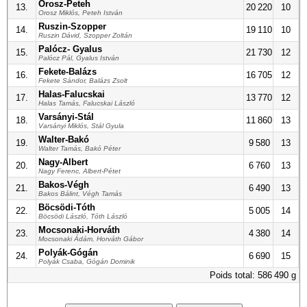
Orosz-Peteh
13.
20 220
10
Orosz Miklós, Peteh István
Ruszin-Szopper
14.
19 110
10
Ruszin Dávid, Szopper Zoltán
Palócz- Gyalus
15.
21 730
12
Palócz Pál, Gyalus István
Fekete-Balázs
16.
16 705
12
Fekete Sándor, Balázs Zsolt
Halas-Falucskai
17.
13 770
12
Halas Tamás, Falucskai László
Varsányi-Stál
18.
11 860
13
Varsányi Miklós, Stál Gyula
Walter-Bakó
19.
9 580
13
Walter Tamás, Bakó Péter
Nagy-Albert
20.
6 760
13
Nagy Ferenc, Albert-Pétet
Bakos-Végh
21.
6 490
13
Bakos Bálint, Végh Tamás
Böcsödi-Tóth
22.
5 005
14
Böcsödi László, Tóth László
Mocsonaki-Horváth
23.
4 380
14
Mocsonaki Ádám, Horváth Gábor
Polyák-Gógán
24.
6 690
15
Polyák Csaba, Gógán Dominik
Poids total: 586 490 g