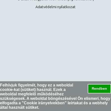
Adatvédelmi nyilatkozat
Felhívjuk figyelmét, hogy ez a weboldal
Rendben
cookie-kat (sütiket) használ. Ezek a
weboldal megfelelő működéséhez
szükségesek. A weboldal böngészésével Ön elismeri, hogy
elfogadta a "
Cookie irányelvekben
" leírtakat és a webhely
által használt sütiket.