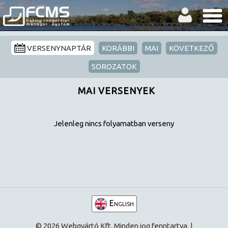
VERSENYNAPTÁR
KORÁBBI
MAI
KÖVETKEZŐ
SOROZATOK
MAI VERSENYEK
Jelenleg nincs folyamatban verseny
English
© 2026 Webgyártó Kft. Minden jog fenntartva. |