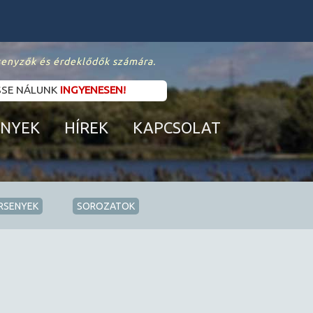
senyzők és érdeklődők számára.
SSE NÁLUNK
INGYENESEN!
ENYEK
HÍREK
KAPCSOLAT
RSENYEK
SOROZATOK