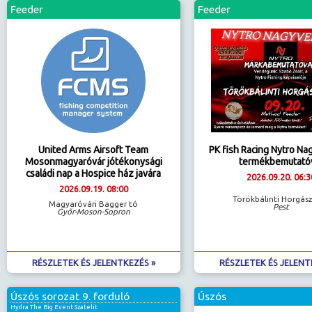
Feeder
Feeder
United Arms Airsoft Team
PK fish Racing Nytro N
Mosonmagyaróvár jótékonysági
termékbemutató
családi nap a Hospice ház javára
2026.09.20. 06:3
2026.09.19. 08:00
Törökbálinti Horgás
Magyaróvári Bagger tó
Pest
Győr-Moson-Sopron
RÉSZLETEK ÉS JELENTKEZÉS »
RÉSZLETEK ÉS JELENT
Úszós sorozat 9. forduló
Úszós
Hydra The Big Event Szatelit