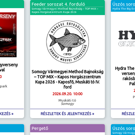
Feeder sorozat 4. forduló
Úszós soro
Somogy Vármegyei Method Bajnokság – TOP MIX –
Hydra The Big Ev
Kapos Horgászcentrum Kupa 2026
agyverseny
Hydra The 
val
Somogy Vármegyei Method Bajnokság
versen
– TOP MIX – Kapos Horgászcentrum
0
rakós
Kupa 2026 - Kaposfő, Muskáti tó IV.
Pal
zpark
ford
2026.09.20. 10:00
P
Muskáti tó
Somogy
KEZÉS »
RÉSZLETEK ÉS JELENTKEZÉS »
RÉSZLE
Pergető
Úszós soro
Somogy Vármegyei