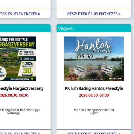
TEK ÉS JELENTKEZÉS »
RÉSZLETEK ÉS JELENTKEZÉS »
Vegyes
eestyle Horgászverseny
PK fish Racing Hantos Freestyle
2026.08.30. 06:30
2026.08.30. 07:00
d Horgásztó (Kőröshegy)
Hantos Horgászcentrum
Somogy
Fejér
TEK ÉS JELENTKEZÉS »
RÉSZLETEK ÉS JELENTKEZÉS »