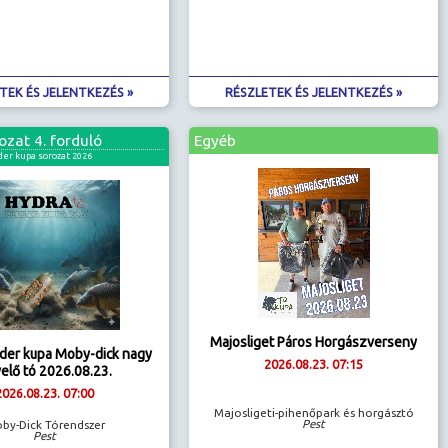
TEK ÉS JELENTKEZÉS »
RÉSZLETEK ÉS JELENTKEZÉS »
ozat 4. forduló
Egyéb
er kupa sorozat 2026
Majosliget Páros Horgászverseny
der kupa Moby-dick nagy
2026.08.23. 07:15
elő tó 2026.08.23.
2026.08.23. 07:00
Majosligeti-pihenőpark és horgásztó
Pest
by-Dick Tórendszer
Pest