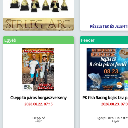
RÉSZLETEK ÉS JELENT
Egyéb
Feeder
Csepp tó páros horgászverseny
PK fish Racing bojlis tavi 
2026.08.22. 07:15
2026.08.23. 07:0
Csepp tó
Igarpusztai Halast
Pest
Fejér