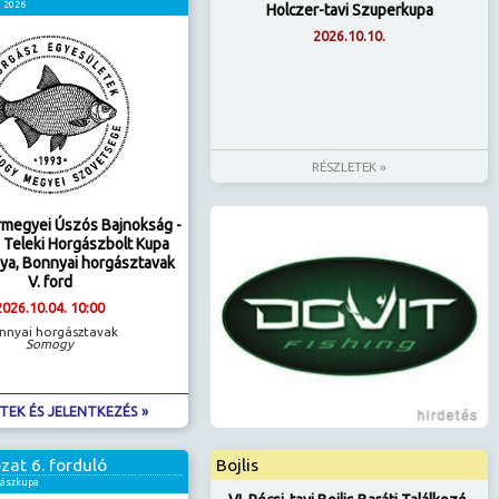
a 2026
Holczer-tavi Szuperkupa
2026.10.10.
RÉSZLETEK »
megyei Úszós Bajnokság -
 Teleki Horgászbolt Kupa
ya, Bonnyai horgásztavak
V. ford
2026.10.04. 10:00
nnyai horgásztavak
Somogy
TEK ÉS JELENTKEZÉS »
zat 6. forduló
Bojlis
gászkupa