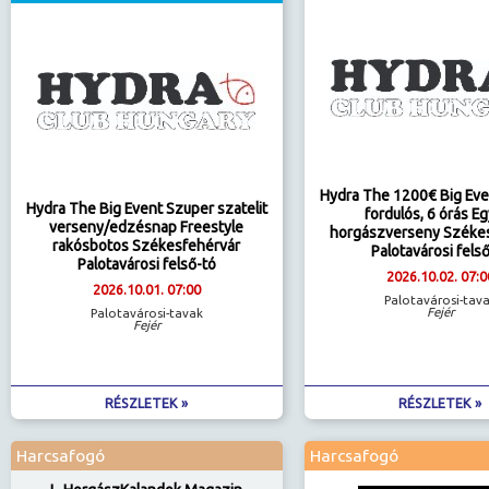
Hydra The 1200€ Big Eve
Hydra The Big Event Szuper szatelit
fordulós, 6 órás E
verseny/edzésnap Freestyle
horgászverseny Széke
rakósbotos Székesfehérvár
Palotavárosi fels
Palotavárosi felső-tó
2026.10.02. 07:0
2026.10.01. 07:00
Palotavárosi-tav
Fejér
Palotavárosi-tavak
Fejér
RÉSZLETEK »
RÉSZLETEK »
Harcsafogó
Harcsafogó