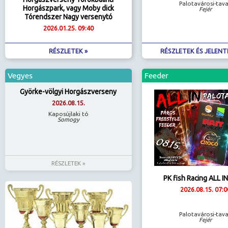
Palotavárosi-tav
Horgászpark, vagy Moby dick
Fejér
Tórendszer Nagy versenytó
2026.01.25. 09:40
RÉSZLETEK »
RÉSZLETEK ÉS JELENT
Vegyes
Feeder
Györke-völgyi Horgászverseny
2026.08.15.
Kaposújlaki tó
Somogy
RÉSZLETEK »
PK fish Racing ALL I
2026.08.15. 07:0
Palotavárosi-tav
Fejér