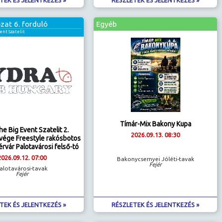
zat 6. forduló
Egyéb
ent Szatelit
Tímár-Mix Bakony Kupa
e Big Event Szatelit 2.
2026.09.13. 08:30
vége Freestyle rakósbotos
rvár Palotavárosi felső-tó
2026.09.12. 07:00
Bakonycsernyei Jóléti-tavak
Fejér
alotavárosi-tavak
Fejér
TEK ÉS JELENTKEZÉS »
RÉSZLETEK ÉS JELENTKEZÉS »