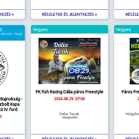
KEZÉS »
RÉSZLETEK ÉS JELENTKEZÉS »
RÉSZLE
ó
Vegyes
Vegyes
TOP MIX - Teleki
PK fish Racing Dália páros Freestyle
Páros Fr
Bajnokság -
2026.08.29. 07:00
zbolt Kupa
ó IV. ford
Dália Tavak
Völgyhí
0
Veszprém
KEZÉS »
RÉSZLETEK ÉS JELENTKEZÉS »
RÉSZLE