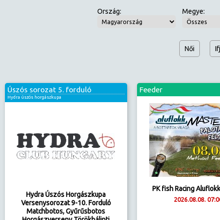
Ország:
Megye:
Női
I
Úszós sorozat 5. forduló
Feeder
Hydra úszós horgászkupa
PK fish Racing Aluflok
Hydra Úszós Horgászkupa
2026.08.08. 07:0
Versenysorozat 9-10. Forduló
Matchbotos, Gyűrűsbotos
Horgászverseny Törökbálinti