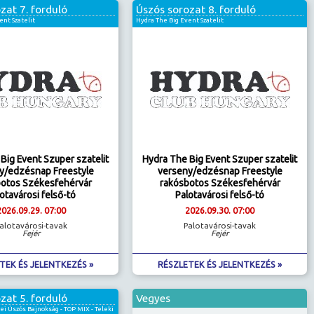
zat 7. forduló
Úszós sorozat 8. forduló
ent Szatelit
Hydra The Big Event Szatelit
Big Event Szuper szatelit
Hydra The Big Event Szuper szatelit
y/edzésnap Freestyle
verseny/edzésnap Freestyle
botos Székesfehérvár
rakósbotos Székesfehérvár
otavárosi felső-tó
Palotavárosi felső-tó
2026.09.29. 07:00
2026.09.30. 07:00
alotavárosi-tavak
Palotavárosi-tavak
Fejér
Fejér
TEK ÉS JELENTKEZÉS »
RÉSZLETEK ÉS JELENTKEZÉS »
zat 5. forduló
Vegyes
 Úszós Bajnokság - TOP MIX - Teleki