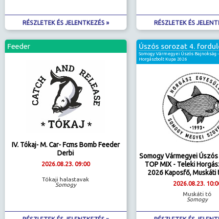
RÉSZLETEK ÉS JELENTKEZÉS »
RÉSZLETEK ÉS JELENT
Feeder
Úszós sorozat 4. fordul
Somogy Vármegyei Úszós Bajnokság - 
Horgászbolt Kupa 2026
IV. Tókaj- M. Car- Fcms Bomb Feeder
Derbi
Somogy Vármegyei Úszós 
TOP MIX - Teleki Horgás
2026.08.23. 09:00
2026 Kaposfő, Muskáti t
Tókaji halastavak
2026.08.23. 10:0
Somogy
Muskáti tó
Somogy
RÉSZLETEK ÉS JELENTKEZÉS »
RÉSZLETEK ÉS JELENT