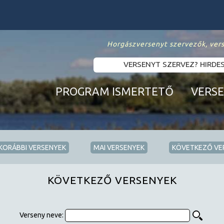
Horgászversenyt szervezők, ver
VERSENYT SZERVEZ? HIRDE
PROGRAM ISMERTETŐ
VERS
KORÁBBI VERSENYEK
MAI VERSENYEK
KÖVETKEZŐ VE
KÖVETKEZŐ VERSENYEK
Verseny neve: