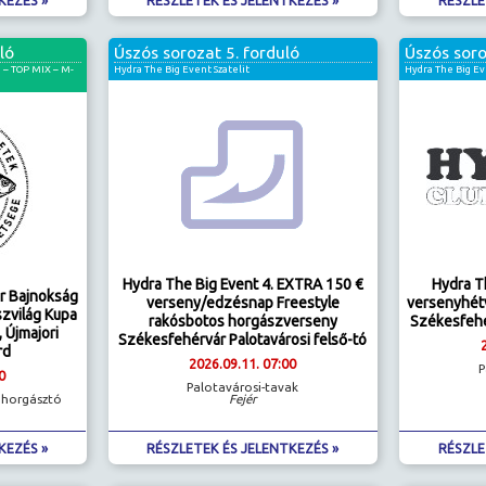
ló
Úszós sorozat 5. forduló
Úszós soro
 – TOP MIX – M-
Hydra The Big Event Szatelit
Hydra The Big Ev
Hydra The Big Event 4. EXTRA 150 €
Hydra Th
r Bajnokság
verseny/edzésnap Freestyle
versenyhét
zvilág Kupa
rakósbotos horgászverseny
Székesfehé
 Újmajori
Székesfehérvár Palotavárosi felső-tó
rd
2026.09.11. 07:00
P
0
Palotavárosi-tavak
 horgásztó
Fejér
KEZÉS »
RÉSZLETEK ÉS JELENTKEZÉS »
RÉSZLE