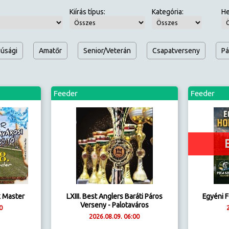
Kiírás típus:
Kategória:
He
fjúsági
Amatőr
Senior/Veterán
Csapatverseny
Pá
Feeder
Feeder
k Master
LXIII. Best Anglers Baráti Páros
Egyéni 
Verseny - Palotaváros
0
2026.08.09. 06:00