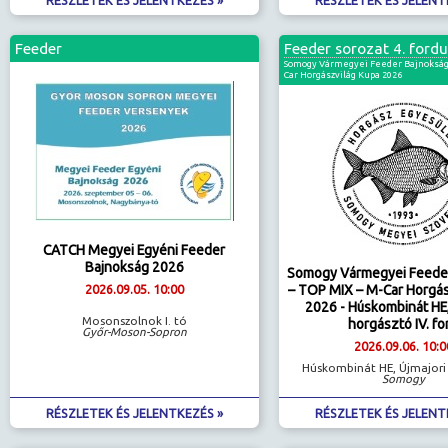
Feeder
Feeder sorozat 4. fordu
Somogy Vármegyei Feeder Bajnokság
Car Horgászvilág Kupa 2026
CATCH Megyei Egyéni Feeder
Bajnokság 2026
Somogy Vármegyei Feede
– TOP MIX – M-Car Horgás
2026.09.05. 10:00
2026 - Húskombinát HE,
Mosonszolnok I. tó
horgásztó IV. fo
Győr-Moson-Sopron
2026.09.06. 10:0
Húskombinát HE, Újmajori
Somogy
RÉSZLETEK ÉS JELENTKEZÉS »
RÉSZLETEK ÉS JELENT