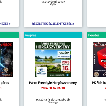
ak
Palotavárosi-tavak
Fejér
KEZÉS »
RÉSZLETEK ÉS JELENTKEZÉS »
Vegyes
Feeder
N páros
Páros Freestyle Horgászverseny
PK fish R
0
2026.08.16. 06:30
ak
Halzóna (Balatonszabadi)
V
Somogy