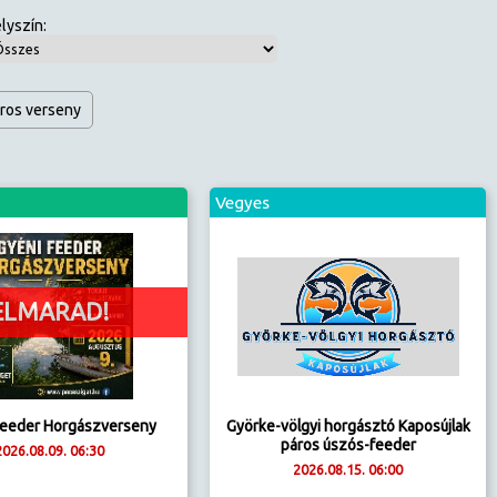
lyszín:
ros verseny
Vegyes
ELMARAD!
Feeder Horgászverseny
Györke-völgyi horgásztó Kaposújlak
páros úszós-feeder
2026.08.09. 06:30
2026.08.15. 06:00