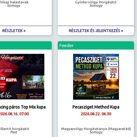
Tókaji halastavak
Györke-völgyi Horgásztó
Somogy
Somogy
RÉSZLETEK »
RÉSZLETEK ÉS JELENTKEZÉS »
Feeder
acing páros Top Mix kupa
Pecasziget Method Kupa
2026.08.16. 07:00
2026.08.22. 06:30
illantó horgásztó
Magyarvölgy Horgásztanya (Magyaratád)
Pest
Somogy