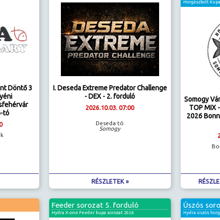
Horgászbolt Kup
nt Döntő 3
I. Deseda Extreme Predator Challenge
gyéni
- DEX - 2. forduló
Somogy Vár
sfehérvár
TOP MIX -
2026.10.03. 07:00
ő-tó
2026 Bonn
Deseda tó
0
Somogy
ak
Bo
RÉSZLETEK »
RÉSZLE
Feeder sorozat 5. forduló
Úszós soro
Hydra X-one Feeder kupa sorozat 2026
Hydra úszós hor