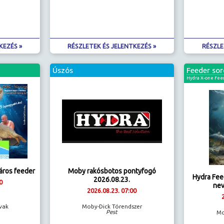
KEZÉS »
RÉSZLETEK ÉS JELENTKEZÉS »
RÉSZLE
Úszós
Feeder sor
Hydra X-one Feed
páros feeder
Moby rakósbotos pontyfogó
Hydra Fee
2026.08.23.
0
nev
2026.08.23. 07:00
avak
Moby-Dick Tórendszer
Pest
Mo