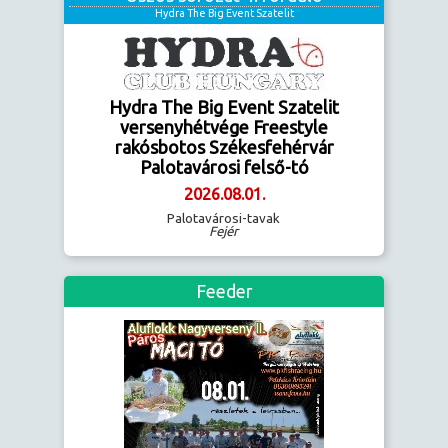
Hydra The Big Event Szatelit
Hydra The Big Event Szatelit
versenyhétvége Freestyle
rakósbotos Székesfehérvár
Palotavárosi felső-tó
2026.08.01.
Palotavárosi-tavak
Fejér
Feeder