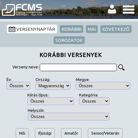
VERSENYNAPTÁR
KORÁBBI
MAI
KÖVETKEZŐ
SOROZATOK
KORÁBBI VERSENYEK
Verseny neve:
Év:
Ország:
Megye:
Kiírás típus:
Kategória:
Helyszín:
Női
Ifjúsági
Amatőr
Senior/Veterán