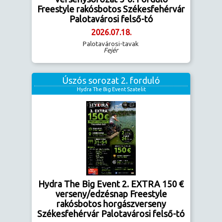
Freestyle rakósbotos Székesfehérvár
Palotavárosi felső-tó
2026.07.18.
Palotavárosi-tavak
Fejér
Úszós sorozat 2. forduló
Hydra The Big Event Szatelit
Hydra The Big Event 2. EXTRA 150 €
verseny/edzésnap Freestyle
rakósbotos horgászverseny
Székesfehérvár Palotavárosi felső-tó