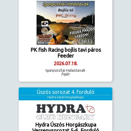
PK fish Racing bojlis tavi páros
Feeder
2026.07.18.
Igarpusztai Halastavak
Fejér
Úszós sorozat 4. forduló
Hydra úszós horgászkupa
Hydra Úszós Horgászkupa
Versenysorozat 5-6. Forduló