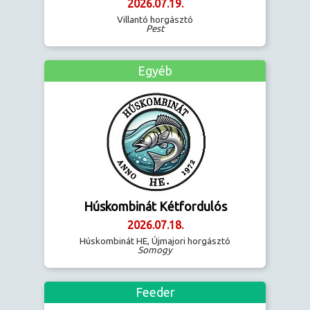
2026.07.19.
Villantó horgásztó
Pest
Egyéb
Húskombinát Kétfordulós
2026.07.18.
Húskombinát HE, Újmajori horgásztó
Somogy
Feeder