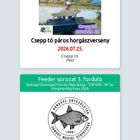
Csepp tó páros horgászverseny
2026.07.25.
Csepp tó
Pest
Feeder sorozat 3. forduló
Somogy Vármegyei Feeder Bajnokság – TOP MIX – M-Car
Horgászvilág Kupa 2026