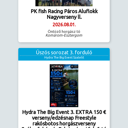
PK fish Racing Páros Aluflokk
Nagyverseny ll.
2026.08.01.
Öntöző horgász tó
Komárom-Esztergom
Úszós sorozat 3. forduló
Hydra The Big Event Szatelit
Hydra The Big Event 3. EXTRA 150 €
verseny/edzésnap Freestyle
rakósbotos horgászverseny