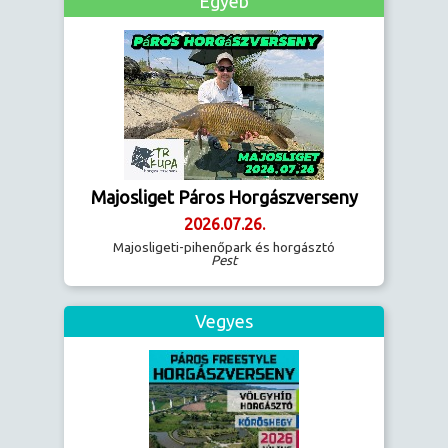
Egyéb
Majosliget Páros Horgászverseny
2026.07.26.
Majosligeti-pihenőpark és horgásztó
Pest
Vegyes