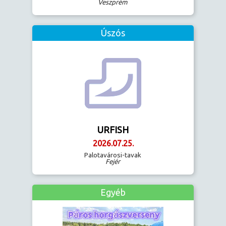
Veszprém
Úszós
URFISH
2026.07.25.
Palotavárosi-tavak
Fejér
Egyéb