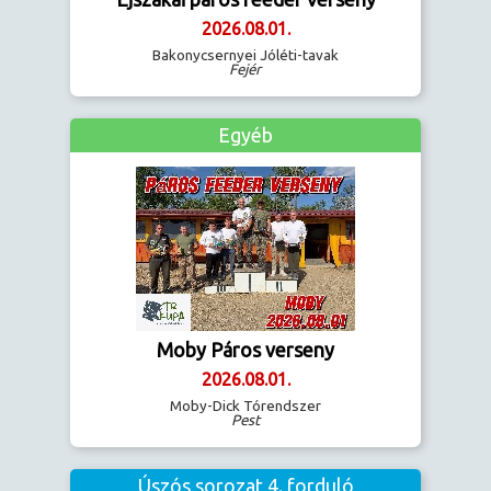
2026.08.01.
Bakonycsernyei Jóléti-tavak
Fejér
Egyéb
Moby Páros verseny
2026.08.01.
Moby-Dick Tórendszer
Pest
Úszós sorozat 4. forduló