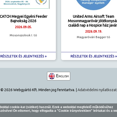
CATCH Megyei Egyéni Feeder
United Arms Airsoft Team
Bajnokság 2026
Mosonmagyaróvár jótékonysá
családi nap a Hospice ház javá
2026.09.05.
2026.09.19.
Mosonszolnok I. tó
Magyaróvári Bagger tó
RÉSZLETEK ÉS JELENTKEZÉS »
RÉSZLETEK ÉS JELENTKEZÉS »
English
© 2026 Webgyártó Kft. Minden jog fenntartva. |
Adatvédelmi nyilatkozat
eboldal cookie-kat (sütiket) használ. Ezek a weboldal megfelelő működéséhez
ésével Ön elismeri, hogy elfogadta a "
Cookie irányelvekben
" leírtakat és a w