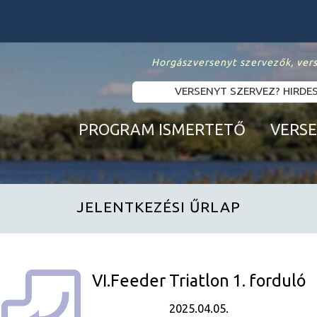
Horgászversenyt szervezők, ver
VERSENYT SZERVEZ? HIRDE
PROGRAM ISMERTETŐ
VERS
JELENTKEZÉSI ŰRLAP
VI.Feeder Triatlon 1. forduló
2025.04.05.