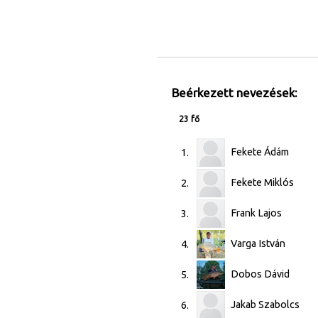
Beérkezett nevezések:
23 fő
Fekete Ádám
1.
Fekete Miklós
2.
Frank Lajos
3.
Varga István
4.
Dobos Dávid
5.
Jakab Szabolcs
6.