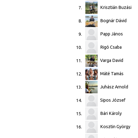
Krisztián Buzási
7.
Bognár Dávid
8.
Papp János
9.
Rigó Csaba
10.
Varga David
11.
Máté Tamás
12.
Juhász Arnold
13.
Sipos József
14.
Bári Károly
15.
Kosztin György
16.