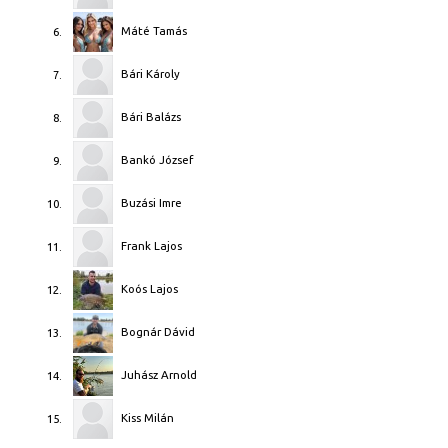
Máté Tamás
6.
Bári Károly
7.
Bári Balázs
8.
Bankó József
9.
Buzási Imre
10.
Frank Lajos
11.
Koós Lajos
12.
Bognár Dávid
13.
Juhász Arnold
14.
Kiss Milán
15.