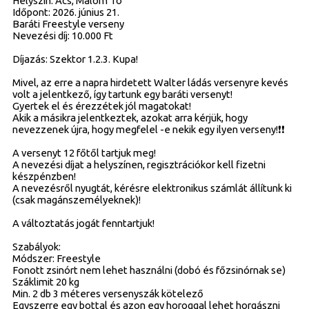
Helyszín: Ács, Malom Tó
Időpont: 2026. június 21.
Baráti Freestyle verseny
Nevezési díj: 10.000 Ft
Díjazás: Szektor 1.2.3. Kupa!
Mivel, az erre a napra hirdetett Walter ládás versenyre kevés
volt a jelentkező, így tartunk egy baráti versenyt!
Gyertek el és érezzétek jól magatokat!
Akik a másikra jelentkeztek, azokat arra kérjük, hogy
nevezzenek újra, hogy megfelel -e nekik egy ilyen verseny!❗❗
A versenyt 12 főtől tartjuk meg!
A nevezési díjat a helyszínen, regisztrációkor kell fizetni
készpénzben!
A nevezésről nyugtát, kérésre elektronikus számlát állítunk ki
(csak magánszemélyeknek)!
A változtatás jogát fenntartjuk!
Szabályok:
Módszer: Freestyle
Fonott zsinórt nem lehet használni (dobó és főzsinórnak se)
Száklimit 20 kg
Min. 2 db 3 méteres versenyszák kötelező
Egyszerre egy bottal és azon egy horoggal lehet horgászni