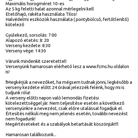
Maximális horogméret 10-es
Az 5 kg feletti halat azonnal mérlegelni kell
Etetőhajó, rakéta használata Tilos!
Halvédelmi eszközök használata ( pontybölcső, fertőtlenítő)
kötelező
Gyülekező, sorsolás: 7:00
Alapozó etetés: 8: 20
Verseny kezdete: 8:30
Verseny vége: 14:30
Várunk mindenkit szeretettel!
Versenyünk hamarosan elérhető lesz a www.fcms.hu oldalon
is!
❗️Megkérjük a nevezőket, ha mégsem tudnak jönni, legkésőbb a
verseny kezdete előtt 24 órával jelezzék felénk, hogy mi is
tudjunk róla!
A verseny előtti napon való lemondás fizetési
kötelezettséggel jár. Nem teljesítése esetén a következő
versenyünkre a nevezést, csak előre utalással fogadjuk el.
Értesítés nélküli meg nem jelenés esetén, további nevezést
nem fogadunk!
Megértéseteket és a szabályok betartását köszönjük!!‼️
Hamarosan találkozunk...