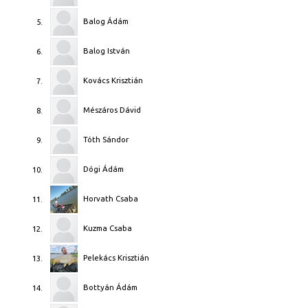
Balog Ádám
5.
Balog István
6.
Kovács Krisztián
7.
Mészáros Dávid
8.
Tóth Sándor
9.
Dógi Ádám
10.
Horvath Csaba
11.
Kuzma Csaba
12.
Pelekács Krisztián
13.
Bottyán Ádám
14.