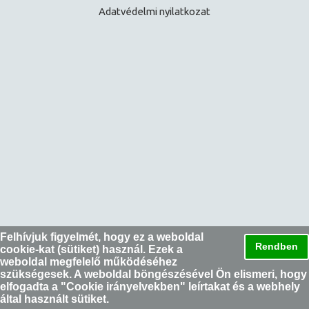
Adatvédelmi nyilatkozat
Felhívjuk figyelmét, hogy ez a weboldal
Rendben
cookie-kat (sütiket) használ. Ezek a
weboldal megfelelő működéséhez
szükségesek. A weboldal böngészésével Ön elismeri, hogy
elfogadta a "
Cookie irányelvekben
" leírtakat és a webhely
által használt sütiket.