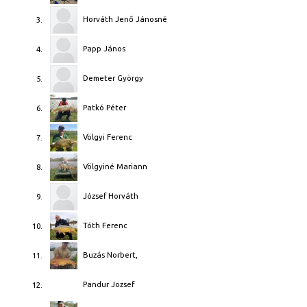
Horváth Jenő Jánosné
3.
Papp János
4.
Demeter György
5.
Patkó Péter
6.
Völgyi Ferenc
7.
Völgyiné Mariann
8.
József Horváth
9.
Tóth Ferenc
10.
Buzás Norbert,
11.
Pandur Jozsef
12.