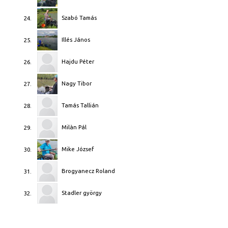
Szabó Tamás
24.
Illés János
25.
Hajdu Péter
26.
Nagy Tibor
27.
Tamás Tallián
28.
Milàn Pál
29.
Mike József
30.
Brogyanecz Roland
31.
Stadler györgy
32.