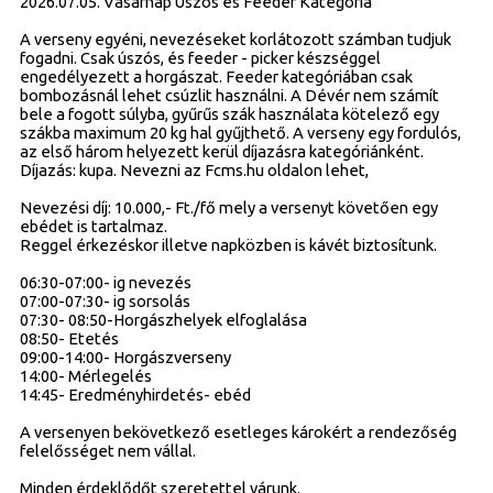
2026.07.05. Vasárnap Úszós és Feeder Kategória
A verseny egyéni, nevezéseket korlátozott számban tudjuk
fogadni. Csak úszós, és feeder - picker készséggel
engedélyezett a horgászat. Feeder kategóriában csak
bombozásnál lehet csúzlit használni. A Dévér nem számít
bele a fogott súlyba, gyűrűs szák használata kötelező egy
szákba maximum 20 kg hal gyűjthető. A verseny egy fordulós,
az első három helyezett kerül díjazásra kategóriánként.
Díjazás: kupa. Nevezni az Fcms.hu oldalon lehet,
Nevezési díj: 10.000,- Ft./fő mely a versenyt követően egy
ebédet is tartalmaz.
Reggel érkezéskor illetve napközben is kávét biztosítunk.
06:30-07:00- ig nevezés
07:00-07:30- ig sorsolás
07:30- 08:50-Horgászhelyek elfoglalása
08:50- Etetés
09:00-14:00- Horgászverseny
14:00- Mérlegelés
14:45- Eredményhirdetés- ebéd
A versenyen bekövetkező esetleges károkért a rendezőség
felelősséget nem vállal.
Minden érdeklődőt szeretettel várunk.