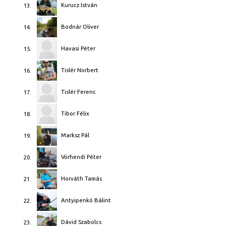
Kurucz István
13.
Bodnár Oliver
14.
Havasi Péter
15.
Tislér Norbert
16.
Tislér Ferenc
17.
Tibor Félix
18.
Marksz Pál
19.
Vörhendi Péter
20.
Horváth Tamás
21.
Antyipenkó Bálint
22.
Dávid Szabolcs
23.