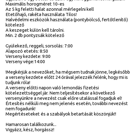
Maximális horogméret 10-es
Az 5 kg feletti halat azonnal mérlegelni kell
Etetőhajó, rakéta használata Tilos!
Halvédelmi eszközök használata (pontybölcső, fertőtlenítő)
kötelező
A keszeget külön kell tárolni.
Min. 2 db pontyzsák kötelező
Gyülekező, reggeli, sorsolás: 7:00
Alapozó etetés: 8:50
Verseny kezdete: 9:00
Verseny vége:14:00
!Megkérjük a nevezőket, ha mégsem tudnak jönne, legkésőbb
a verseny kezdete előtt 24 órával jelezzék felénk, hogy mi is
tudjunk róla!
A verseny előtti napon való lemondás fizetési
kötelezettséggel jár. Nem teljesítésekor a következő
versenyünkre a nevezést csak előre utalással fogadjuk el!
Értesítés nélküli meg nem jelenés esetén, további nevezést
nem fogadunk!
Megértéseteket és a szabályok betartását köszönjük!!
Hamarosan találkozunk...
Vigyázz, kész, horgássz!