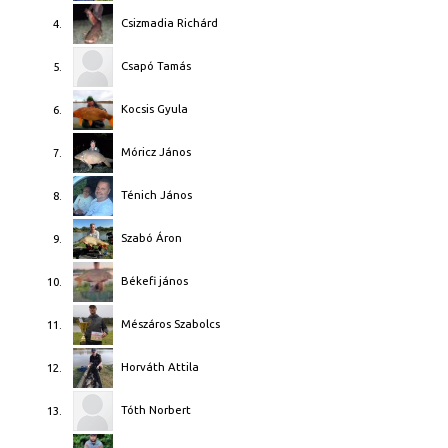
Csizmadia Richárd
4.
Csapó Tamás
5.
Kocsis Gyula
6.
Móricz János
7.
Ténich János
8.
Szabó Áron
9.
Békefi jános
10.
Mészáros Szabolcs
11.
Horváth Attila
12.
Tóth Norbert
13.