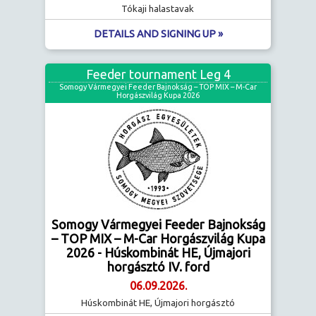
Tókaji halastavak
DETAILS AND SIGNING UP »
Feeder tournament Leg 4
Somogy Vármegyei Feeder Bajnokság – TOP MIX – M-Car
Horgászvilág Kupa 2026
Somogy Vármegyei Feeder Bajnokság
– TOP MIX – M-Car Horgászvilág Kupa
2026 - Húskombinát HE, Újmajori
horgásztó IV. ford
06.09.2026.
Húskombinát HE, Újmajori horgásztó