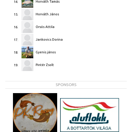
Horváth Tamás
14.
Horváth János
15.
Orsós Attila
16.
Jankovics Dorina
17.
Gyenis jános
18.
Pintér Zsolt
19.
SPONSORS