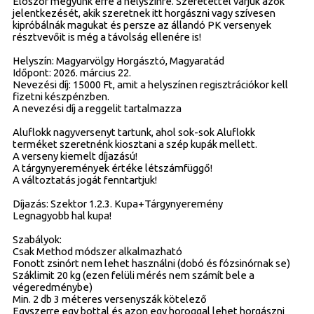
Elöször megyünk erre a helyszínre. Szeretettel várjuk azok
jelentkezését, akik szeretnek itt horgászni vagy szívesen
kipróbálnák magukat és persze az állandó PK versenyek
résztvevőit is még a távolság ellenére is!
Helyszín: Magyarvölgy Horgásztó, Magyaratád
Időpont: 2026. március 22.
Nevezési díj: 15000 Ft, amit a helyszínen regisztrációkor kell
fizetni készpénzben.
A nevezési díj a reggelit tartalmazza
Aluflokk nagyversenyt tartunk, ahol sok-sok Aluflokk
terméket szeretnénk kiosztani a szép kupák mellett.
A verseny kiemelt díjazású!
A tárgynyeremények értéke létszámfüggő!
A változtatás jogát fenntartjuk!
Díjazás: Szektor 1.2.3. Kupa+Tárgynyeremény
Legnagyobb hal kupa!
Szabályok:
Csak Method módszer alkalmazható
Fonott zsinórt nem lehet használni (dobó és fózsinórnak se)
Száklimit 20 kg (ezen felüli mérés nem számít bele a
végeredménybe)
Min. 2 db 3 méteres versenyszák kötelező
Egyszerre egy bottal és azon egy horoggal lehet horgászni