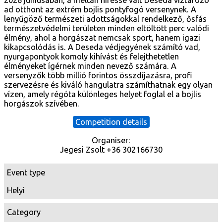
2026 júniusában, a méltán híressé vált Deseda víztározó
ad otthont az extrém bojlis pontyfogó versenynek. A
lenyűgöző természeti adottságokkal rendelkező, ősfás
természetvédelmi területen minden eltöltött perc valódi
élmény, ahol a horgászat nemcsak sport, hanem igazi
kikapcsolódás is. A Deseda védjegyének számító vad,
nyurgapontyok komoly kihívást és felejthetetlen
élményeket ígérnek minden nevező számára. A
versenyzők több millió forintos összdíjazásra, profi
szervezésre és kiváló hangulatra számíthatnak egy olyan
vízen, amely régóta különleges helyet foglal el a bojlis
horgászok szívében.
Competition details
Organiser:
Jegesi Zsolt +36 302166730
Event type
Helyi
Category