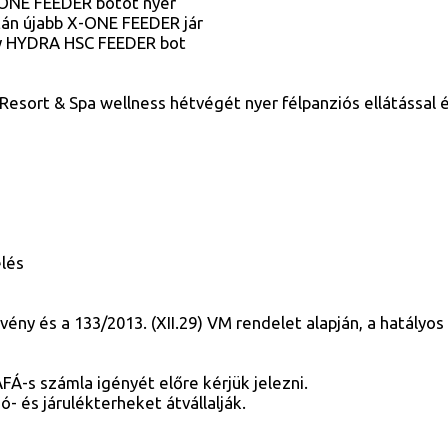
-ONE FEEDER botot nyer
tán újabb X-ONE FEEDER jár
ny HYDRA HSC FEEDER bot
Resort & Spa wellness hétvégét nyer félpanziós ellátással és
lés
örvény és a 133/2013. (XII.29) VM rendelet alapján, a hatályo
Á-s számla igényét előre kérjük jelezni.
- és járulékterheket átvállalják.