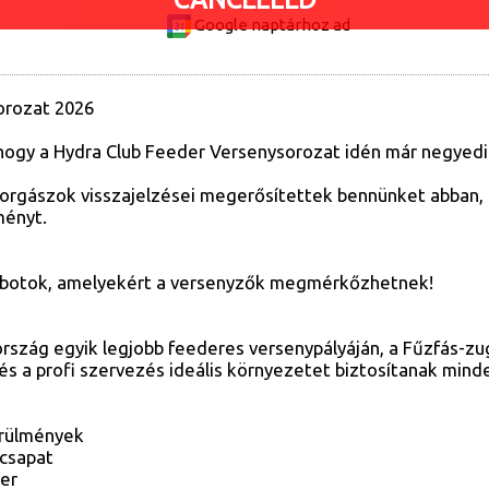
Google naptárhoz ad
orozat 2026
hogy a Hydra Club Feeder Versenysorozat idén már negyedi
 horgászok visszajelzései megerősítettek bennünket abban, 
ményt.
botok, amelyekért a versenyzők megmérkőzhetnek!
szág egyik legjobb feederes versenypályáján, a Fűzfás-z
 és a profi szervezés ideális környezetet biztosítanak min
örülmények
őcsapat
zer