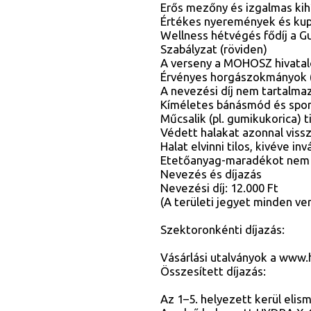
Erős mezőny és izgalmas kih
Értékes nyeremények és ku
Wellness hétvégés fődíj a G
Szabályzat (röviden)
A verseny a MOHOSZ hivatalo
Érvényes horgászokmányok (h
A nevezési díj nem tartalmaz
Kíméletes bánásmód és spor
Műcsalik (pl. gumikukorica) t
Védett halakat azonnal vissz
Halat elvinni tilos, kivéve in
Etetőanyag-maradékot nem s
Nevezés és díjazás
Nevezési díj: 12.000 Ft
(A területi jegyet minden ve
Szektoronkénti díjazás:
Vásárlási utalványok a www.
Összesített díjazás:
Az 1–5. helyezett kerül elis