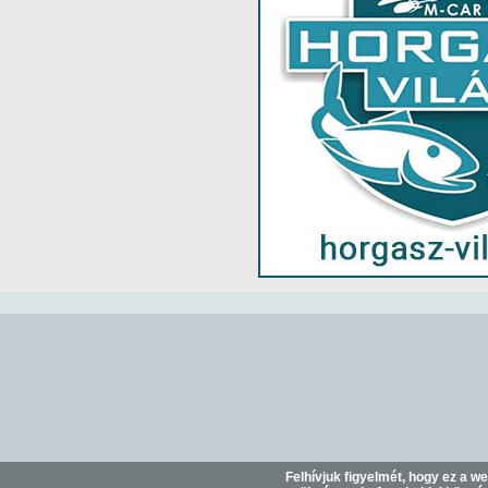
Felhívjuk figyelmét, hogy ez a w