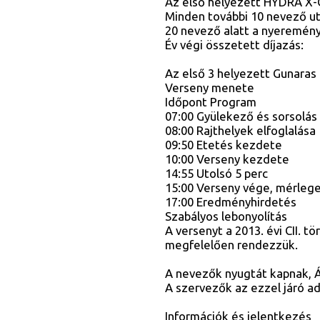
Az első helyezett HYDRA X
Minden további 10 nevező u
20 nevező alatt a nyeremé
Év végi összetett díjazás:
Az első 3 helyezett Gunaras 
Verseny menete
Időpont Program
07:00 Gyülekező és sorsolás
08:00 Rajthelyek elfoglalása
09:50 Etetés kezdete
10:00 Verseny kezdete
14:55 Utolsó 5 perc
15:00 Verseny vége, mérlege
17:00 Eredményhirdetés
Szabályos lebonyolítás
A versenyt a 2013. évi CII. t
megfelelően rendezzük.
A nevezők nyugtát kapnak, ÁF
A szervezők az ezzel járó adó
Információk és jelentkezés