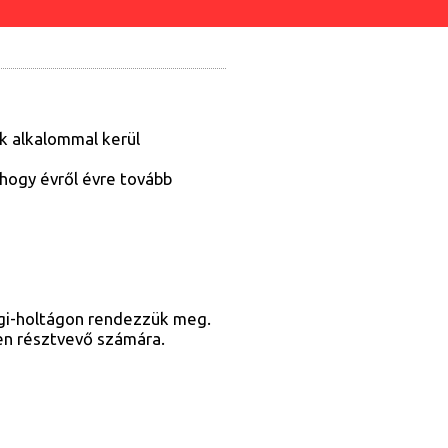
k alkalommal kerül
hogy évről évre tovább
ugi-holtágon rendezzük meg.
den résztvevő számára.