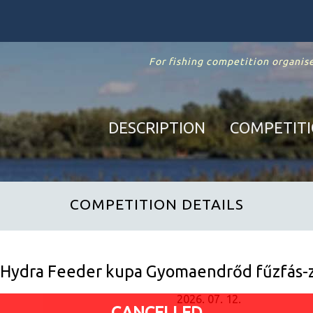
For fishing competition organise
DESCRIPTION
COMPETIT
COMPETITION DETAILS
Hydra Feeder kupa Gyomaendrőd fűzfás-z
2026. 07. 12.
CANCELLED