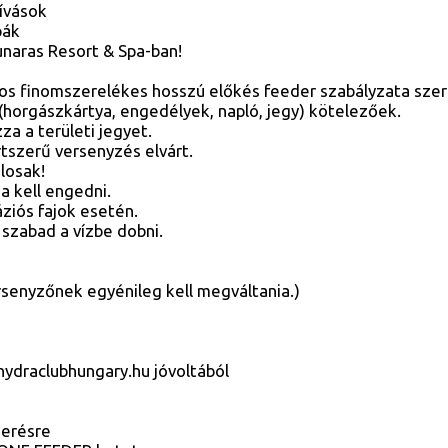
ívások
pák
unaras Resort & Spa-ban!
s finomszerelékes hosszú előkés feeder szabályzata szerin
orgászkártya, engedélyek, napló, jegy) kötelezőek.
za a területi jegyet.
tszerű versenyzés elvárt.
ilosak!
a kell engedni.
váziós fajok esetén.
zabad a vízbe dobni.
rsenyzőnek egyénileg kell megváltania.)
hydraclubhungary.hu jóvoltából
merésre