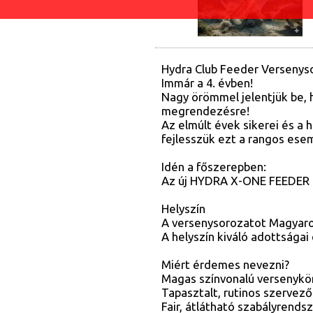
Hydra Club Feeder Versenys
Immár a 4. évben!
Nagy örömmel jelentjük be, 
megrendezésre!
Az elmúlt évek sikerei és a
fejlesszük ezt a rangos ese
Idén a főszerepben:
Az új HYDRA X-ONE FEEDER 
Helyszín
A versenysorozatot Magyaror
A helyszín kiváló adottságai
Miért érdemes nevezni?
Magas színvonalú versenyk
Tapasztalt, rutinos szervez
Fair, átlátható szabályrends